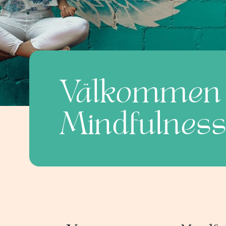
Välkommen t
Mindfulness