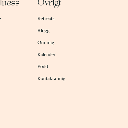
lness
Övrigt
e
Retreats
Blogg
Om mig
Kalender
Podd
Kontakta mig