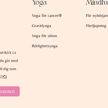
Yoga
Mindfu
Yoga för cancer®
För nybörjar
Gravidyoga
Fördjupning
Yoga för sömn
Rörlighetsyoga
utskick ca
 du går med
ll dig som
‍♀️💞
merera