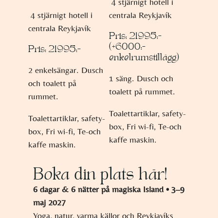
4 stjärnigt hotell i
4 stjärnigt hotell i
centrala Reykjavík
centrala Reykjavík
Pris: 21995:-
(+6000:-
Pris: 21995:-
enkelrumstillägg)
2 enkelsängar. Dusch
1 säng. Dusch och
och toalett på
toalett på rummet.
rummet.
Toalettartiklar, safety-
Toalettartiklar, safety-
box, Fri wi-fi, Te-och
box, Fri wi-fi, Te-och
kaffe maskin.
kaffe maskin.
Boka din plats här!
6 dagar & 6 nätter på magiska Island • 3–9
maj 2027
Yoga, natur, varma källor och Reykjavíks